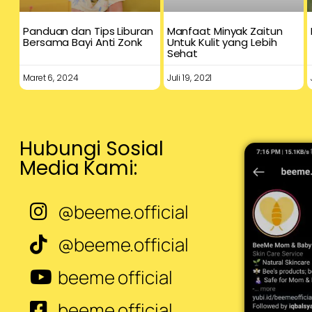
Panduan dan Tips Liburan
Manfaat Minyak Zaitun
Bersama Bayi Anti Zonk
Untuk Kulit yang Lebih
Sehat
Maret 6, 2024
Juli 19, 2021
Hubungi Sosial
Media Kami:
@beeme.official
@beeme.official
beeme official
beeme official