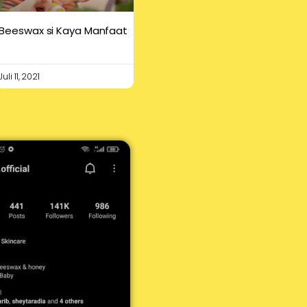
Beeswax si Kaya Manfaat
Juli 11, 2021